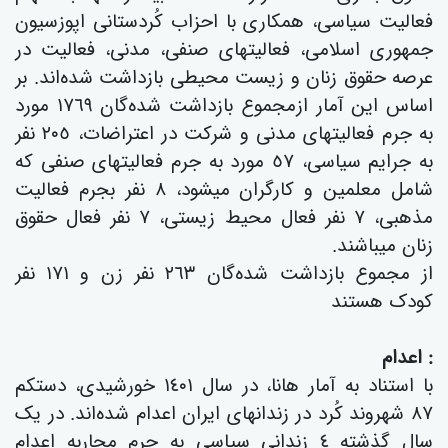
فعالیت سیاسی، همکاری با احزاب کُردستانی اپوزسیون
جمهوری اسلامی، فعالیتهای صنفی، مدنی، فعالیت در
عرصە حقوق زنان و زیست محیطی بازداشت شده‌اند. بر
اساس این آمار ازمجموع بازداشت شدەگان ١٧٦٩ مورد
بە جرم فعالیتهای مدنی و شرکت در اعتراضات، ٢٠٥ نفر
بە جرایم سیاسی، ٥٧ مورد بە جرم فعالیتهای صنفی کە
شامل معلمین و کارگران میشود، ٨ نفر بجرم فعالیت
مذهبی، ٧ نفر فعال محیط زیستی، ٧ نفر فعال حقوق
زنان میباشند.
از مجموع بازداشت شدەگان ٢٦٣ نفر زن و ١٧١ نفر
کودک هستند
: اعدام
با استناد به آمار هانا، در سال ١٤٠١ خورشیدی، دستکم
٨٧ شهروند کُرد در زندانهای ایران اعدام شدەاند. در یک
سال گذشتە ٤ زنداني سیاسی بە جرم محاربه اعدام