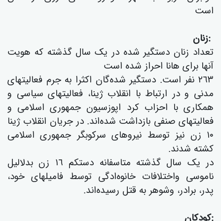
است
:زنان
تعداد زنان دستگیر شدە در یک سال گذشتە کە هویت
آنها برای هانا احراز شدە است
٢٦٣ نفر است. دستگیر شدەگان اکثرا بە جرم فعالیتهای
مدنی و در ارتباط با انقلاب ژینا، فعالیتهای سیاسی و
همکاری با احزاب کرد اپوزسیون جمهوری اسلامی و
فعالیتهای صنفی بازداشت شدەاند. در جریان انقلاب ژینا
١٠ زن نیز توسط نیروهای سرکوبگر جمهوری اسلامی
کشتە شدند.
در یک سال گذشتە متاسفانە دستکم ١٦ زن بدلالیل
ناموسی واختلافات خانوەادگی توسط فامیلهای خود،
پدر، برادر، وشوهر بە قتل رسیدەاند.
:کودکان