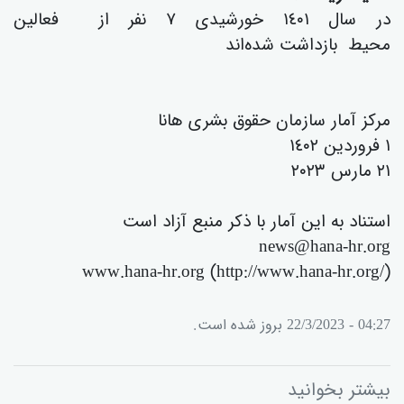
در سال ١٤٠١ خورشیدی ٧ نفر از فعالین
محیط بازداشت شدەاند
مرکز آمار سازمان حقوق بشری هانا
١ فروردین ١٤٠٢
٢١ مارس ٢٠٢٣
استناد بە این آمار با ذکر منبع آزاد است
news@hana-hr.org
www.hana-hr.org (http://www.hana-hr.org/)
04:27 - 22/3/2023 بروز شده است.
بیشتر بخوانید