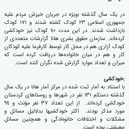
در یک سال گذشتە بویژە در جریان خیزش مردم علیە
جمهوری اسلامی ٢٣ کودک کشتە شدند و ١٧١ کودک
بازداشت شدند. در این مدت ٤٠ کودک نیز خودکشی
کردەاند. سازمان حقوق بشری هانا گزارشات متعددی از
کودک آزاری هم در محل کار توسط کارفرما علیە کودکان
کار و هم در میان خانوادەها دریافت کردە است کە
میزان و تعداد موارد گزارش شدە نگران کنند است.
:خودکشی
با استناد بە آمار ثبت شدە در مرکز آمار هانا در یک سال
گذشتە دستکم ١٣١ نفر در شهرها و روستاهای کردستان
خودکشی کردەاند. از این تعداد ٣٧ نفر مؤنث و ٩٤
مورد مذكر بودند. اکثر خودکشیها بدلالیل مسائل و
مشكلات و اختلافات خانوەادگی و همچنین مسائل
معیشتی بودە است.