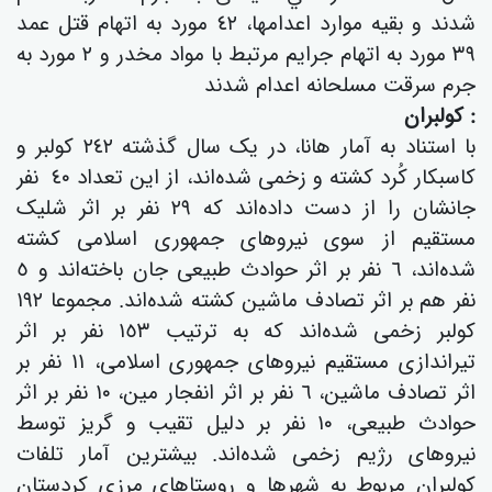
شدند و بقیە موارد اعدامها، ٤٢ مورد به اتهام قتل عمد
٣٩ مورد به اتهام جرایم مرتبط با مواد مخدر و ٢ مورد بە
جرم سرقت مسلحانە اعدام شدند
: کولبران
با استناد به آمار هانا، در یک سال گذشتە ٢٤٢ کولبر و
کاسبکار کُرد کشتە و زخمی شده‌اند، از این تعداد ٤٠ نفر
جانشان را از دست دادەاند کە ٢٩ نفر بر اثر شلیک
مستقیم از سوی نیروهای جمهوری اسلامی کشتە
شدەاند، ٦ نفر بر اثر حوادث طبیعی جان باختەاند و ٥
نفر هم بر اثر تصادف ماشین کشتە شدەاند. مجموعا ١٩٢
کولبر زخمی شده‌اند کە بە ترتیب ١٥٣ نفر بر اثر
تیراندازی مستقیم نیروهای جمهوری اسلامی، ١١ نفر بر
اثر تصادف ماشین، ٦ نفر بر اثر انفجار مین، ١٠ نفر بر اثر
حوادث طبیعی، ١٠ نفر بر دلیل تقیب و گریز توسط
نیروهای رژیم زخمی شدەاند. بیشترین آمار تلفات
کولبران مربوط بە شهرها و روستاهای مرزی کردستان