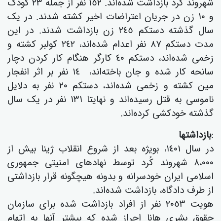
شهروند کرد بازداشت شدەاند. ١٥٢ نفر از جملە ٢٣ کودک
و ١٠ زن در جریان اعتراضات اخیر کشتە شدند. در یک
سال گذشتە دستکم ٢٤٥ زن بازداشت شدند. در این
مدت دستکم ٨٧ نفر اعدام شدەاند، ٢٤٢ کولبر کشتە و
زخمی شدەاند، دستکم ٤٠ کارگر هنگام کار کردن دچار
سانحە کار شدە و جان باختەاند، ١٤ نفر بر اثر انفجار
مین کشتە و زخمی شدەاند، دستکم ٢٠ نفر بە دلایل
ناموسی بە قتل رسیدەاند و نهایتا ١٣١ نفر در یک سال
گذشتە خودکشی کردەاند.
:
بازداشتها
در سال ١٤٠١، بویژە بعد از شروع انقلاب ژینا بیش از
٨،٠٠٠ شهروند کُرد توسط نهادهای امنیتی جمهوری
اسلامی ایران خودسرانە و بدونە هیچگونە قرار بازداشتی
از طرف دادگاە، بازداشت شده‌اند.
هویت ٢٠٥٣ نفر از افراد بازداشت شدە برای سازمان
حقوق بشری هانا احراز شده که بیشتر آنها به اتهام