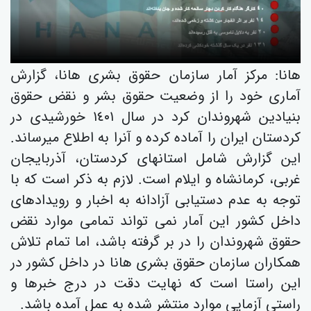
هانا: مركز آمار سازمان حقوق بشری هانا، گزارش
آماری خود را از وضعیت حقوق بشر و نقض حقوق
بنیادین شهروندان کرد در سال ١٤٠١ خورشیدی در
کردستان ایران را آمادە کردە و آنرا بە اطلاع میرساند.
این گزارش شامل استانهای کردستان، آذربایجان
غربی، کرمانشاە و ایلام است. لازم بە ذکر است کە با
توجە بە عدم دستیابی آزادانە بە اخبار و رویدادهای
داخل کشور این آمار نمی تواند تمامی موارد نقض
حقوق شهروندان را در بر گرفتە باشد، اما تمام تلاش
همکاران سازمان حقوق بشری هانا در داخل کشور در
این راستا است کە نهایت دقت در درج خبرها و
راستی آزمایی موارد منتشر شدە بە عمل آمدە باشد.