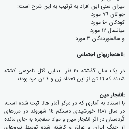
میزان سنی این افراد بە ترتیب بە این شرح است:
جوانان ٧٦ مورد
کودکان ٤٠ مورد
میانسال ١٢ مورد
و سالخوردەگان ٣ مورد
:ناهنجاریهای اجتماعی
در یک سال گذشتە ٢٠ نفر بدليل قتل ناموسی کشتە
شدند کە ١٦ تن از این تعداد زن و ٤ تن مرد بودند
:انفجار مین
با استناد به آماری کە در مرکز آمار هانا ثبت شدە است،
در سال ١٤٠١ خورشیدی دستکم ١٤ شهروند در مرزهای
کُردستان در اثر انفجار مین و مواد منفجره به جای مانده
از جنگ ایران و عراق و کاشتە شدە توسط نیروهای