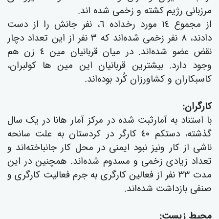
مرزبانی رژیم کشتە و زخمی شده اند.
از مجموع ١٤ مورد رخدادە ٦، نفر جانش را از دست
دادند، ٨ نفر زخمی شدەاند کە ٣ نفر از این تعداد دچار
نقض عضو شدەاند. در میان قربانیان مین ٤ زن هم
وجود دارد. بیشترین قربانیان این مین ها کولبران،
کاسبکاران و کشاورزان کُرد بوده‌اند.
کارگران:
با استناد به آمارثبت شدە در مرکز آمار هانا در یک سال
گذشتە، دستکم ٤٠ کارگر در کردستان به علت سانحه
ناشی از کار ونیز نبود ایمنی در محل کار جانباخته‌اند و
تعداد زیادی زخمی و مسدوم شدەاند. همچنین در این
مدت ٣٣ نفر از فعالین کارگری بە جرم فعالیت کارگری و
صنفی بازداشت شدەاند.
محیط زیست: