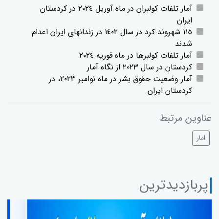
آمار تلفات کولبران در ماە آوریل ٢٠٢٤ در کردستان
ایران
١١٥ شهروند کرد در سال ١٤٠٢ در زندانهای ایران اعدام
شدند
آمار تلفات کولبرها در ماە فوریە ٢٠٢٤
کردستان در سال ٢٠٢٣ از نگاە آمار
آمار وضعیت حقوق بشر در ماە نوامبر ٢٠٢٣، در
کردستان ایران
عناوین مرتبط
امار
پربازدیدترین