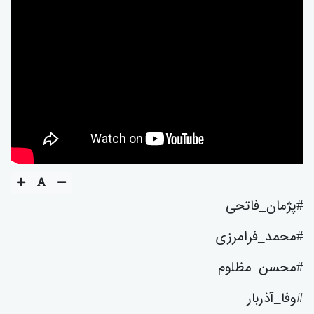
#پژمان_فاتحی
#محمد_فرامرزی
#محسن_مظلوم
#وفا_آذربار