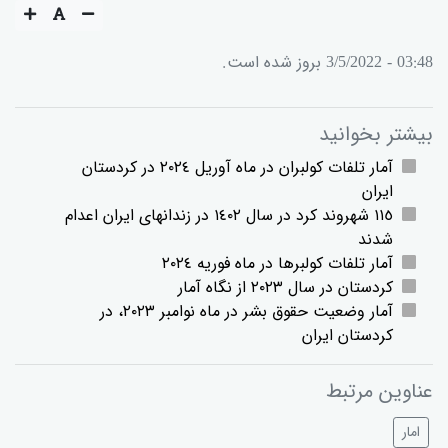
03:48 - 3/5/2022 بروز شده است.
بیشتر بخوانید
آمار تلفات کولبران در ماە آوریل ٢٠٢٤ در کردستان
ایران
١١٥ شهروند کرد در سال ١٤٠٢ در زندانهای ایران اعدام
شدند
آمار تلفات کولبرها در ماە فوریە ٢٠٢٤
کردستان در سال ٢٠٢٣ از نگاە آمار
آمار وضعیت حقوق بشر در ماە نوامبر ٢٠٢٣، در
کردستان ایران
عناوین مرتبط
امار