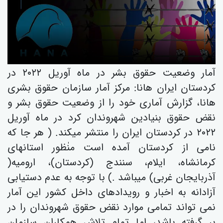
آمار وضعیت حقوق بشر در ماە آوریل ٢٠٢٢ در
کردستان ایران هانا: مركز آمار سازمان حقوق بشری
هانا، گزارش آماری خود را از وضعیت حقوق بشر و
نقض حقوق بنیادین شهروندان کرد در ماە آوریل
٢٠٢٢ در کردستان ایران را منتشر میکند. ( هر جا کە
نامی از کردستان آمدە است منٰظور استانهای
کرمانشاە، ایلام، سنندج (کردستان)، ارومیە(
آذربایجان غربی) میباشد .) با توجە بە عدم دستیابی
آزادانە بە اخبار و رویدادهای داخل کشور این آمار
نمی تواند تمامی موارد نقض حقوق شهروندان را در
بر گرفتە باشد، اما تمام تلاش همکاران سازمان