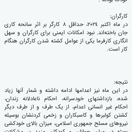
کارگران:
در ماە اکتبر ٢٠٢٤، حداقل ٨ کارگر بر اثر سانحە کاری
جان باختەاند. نبود امکانات ایمنی برای کارگران و سهل
انگاری کارفرما یکی از عوامل کشتە شدن کارگران هنگام
کار است.
نتیجە:
در این ماە نیز اعدامها ادامە داشتە و شمار آنها زیاد
شدە، بازداشتهای خودسرانە، احکام ناعادلانە زندان،
احکام غیر انسانی اعدام، از یک طرف و از طرف دیگر
کشتن کولبرها و کاسبکاران و زخمی کردنشان بوسیلە
نیروهای مسلح جمهوری اسلامی، میزان بالای خودکشی
بویژە در میان جوانان و کودکان مزید بر مشکلات