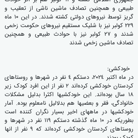
طبیعی و همچنین تصادف ماشین ناشی از تعقیب و
گریز توسط نیروهای دولتی کشتە شدند. در این ١٠ ماە
٢٢٩ کولبر نیز با شلیک مستقیم نیروهای حکومت زخمی
شدند و ٢٧ کولبر نیز با حوادث طبیعی و همچنین
تصادف ماشین زخمی شدند
خودکشی:
در ماە اکتبر ٢٠٢٤، دستکم ٤ نفر در شهرها و روستاهای
کردستان خودکشی کردەاند ٢ نفر از این افرد کودک زیر
١٨ سال بودەاند. این خودکشیها اکثرا بدلیل مشکلات
خانوادگی، فقر و بعضیها هم بدلالیل نامعلوم بودە. آمار
خودکشیها در ماههای اخیر بسیار نگران کنندە است
بطوریکە در ١٠ ماە گذشتە دستکم ١١٩ نفر در شهرها و
روستاهای کردستان خودکشی کردەاند کە ٩ نفر از انها
کودک بودند .