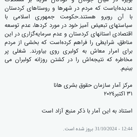
عدیدەایاست کە مردم در شهرها و روستاهای کردستان
با آن روبرو هستند.حکومت جمهوری اسلامی با
سیاستهای تبعیض آمیز خود در مورد کردها، عدم توسعە
اقتصادی استانهای کردستان و عدم سرمایەگزاری در این
مناطق، شرایطی را فراهم کردەاست کە بخشی از مردم
برای امرار معاش بە کولبری روی بیاورند. شغلی پر
مخاطرە کە نتیجەاش را در کشتن روزانە کولبران می
بینیم.
مرکز آمار سازمان حقوق بشری هانا
۳۱ اکتبر٢٠٢٤
استناد بە این آمار با ذکر منبع آزاد است
12:44 - 31/10/2024 بروز شده است.