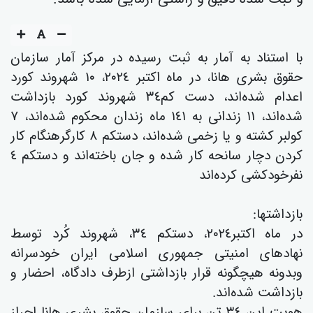
با استناد به آمار به ثبت رسیده در مرکز آمار سازمان
حقوق بشری هانا، در ماە اکتبر ٢٠٢٤، ١٠ شهروند کورد
اعدام شدەاند، دست کم٣٤ شهروند کورد بازداشت
شدەاند، ١١ زندانی بە ١٤١ ماە زندان محکوم شدەاند، ٧
کولبر کشتە و یا زخمی شدەاند، دستکم ٨ کارگرهنگام کار
کردن دچار سانحە کار شدە و جان باختەاند و دستکم ٤
نفرخودکشی کردەاند
بازداشتها:
در ماە اکتبر٢٠٢٤، دستکم ٣٤، شهروند کُرد توسط
نهادهای امنیتی جمهوری اسلامی ایران خودسرانە
وبدونە هیچگونە قرار بازداشتی ازطرف دادگاە، احضار و
بازداشت شده‌اند.
هویت این ٣٤ تن برای سازمان حقوق بشری هانا احراز