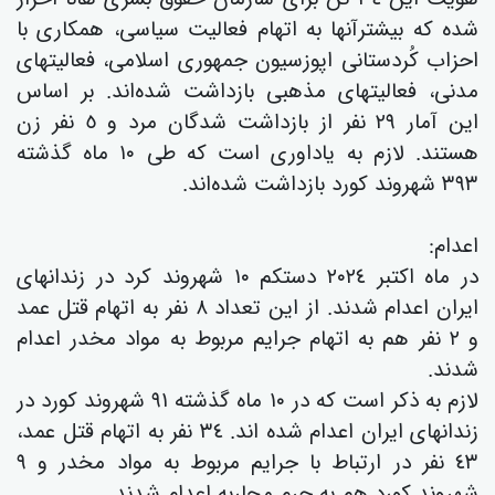
شده که بیشترآنها به اتهام فعالیت سیاسی، همکاری با
احزاب کُردستانی اپوزسیون جمهوری اسلامی، فعالیتهای
مدنی، فعالیتهای مذهبی بازداشت شده‌اند. بر اساس
این آمار ٢٩ نفر از بازداشت شدگان مرد و ٥ نفر زن
هستند. لازم بە یاداوری است کە طی ١٠ ماە گذشتە
٣٩٣ شهروند کورد بازداشت شدەاند.
اعدام:
در ماە اکتبر ٢٠٢٤ دستکم ١٠ شهروند کرد در زندانهای
ایران اعدام شدند. از این تعداد ٨ نفر بە اتهام قتل عمد
و ٢ نفر هم بە اتهام جرایم مربوط بە مواد مخدر اعدام
شدند.
لازم بە ذکر است کە در ١٠ ماە گذشتە ٩١ شهروند کورد در
زندانهای ایران اعدام شدە اند. ٣٤ نفر بە اتهام قتل عمد،
٤٣ نفر در ارتباط با جرایم مربوط بە مواد مخدر و ٩
شهروند کورد هم بە جرم محاربە اعدام شدند.