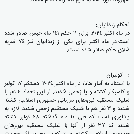
احکام زندانیان:
در ماه اکتبر ٢٠٢٤، برای ١١ حکم ١٤١ ماە حبس صادر شدە
است.در ماە اکتبر برای یکی از زندانیان نیز ٧٤ ضربە
شلاق حکم صادر شدە است.
: کولبران
با استناد به آمار هانا، در ماە اکتبر ٢٠٢٤، دستکم ٧، کولبر
و کاسبکار کشتە و یا زخمی شدند. از این تعداد ٤ نفر با
شلیک مستقیم نیروهای مرزبانی جمهوری اسلامی کشتە
شدند و ٣ نفر هم با شلیک مستقیم زخمی شدند. لازم بە
یاداوری است کە طی ١٠ ماە گذشتە ٤٨ کولبر کشتە
شدند کە ٣٧ نفر از آنها با شلیک مستقیم نیروهای
جمهوری اسلامی کشتە و ١١ کولبر هم بر اثر حوادث