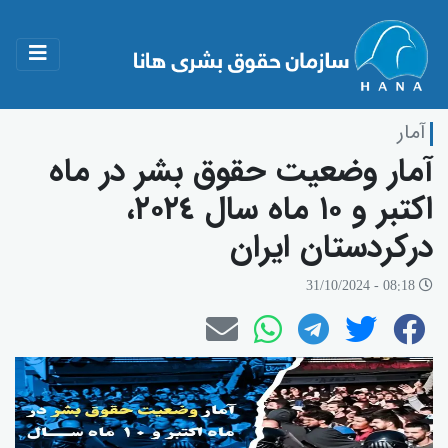
آمار
آمار وضعیت حقوق بشر در ماە
اکتبر و ١٠ ماە سال ٢٠٢٤،
درکردستان ایران
08:18 - 31/10/2024