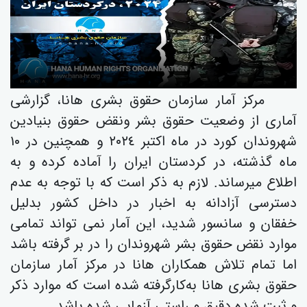
مركز آمار سازمان حقوق بشری هانا، گزارشی
آماری از وضعیت حقوق بشر ونقض حقوق بنیادین
شهروندان کورد در ماە اکتبر ٢٠٢٤ و همچنین در ١٠
ماە گذشتە، در کردستان ایران را آمادە کردە و بە
اطلاع میرساند. لازم بە ذکر است کە با توجە بە عدم
دسترسی آزادانە بە اخبار در داخل کشور بدلیل
خفقان و سانسور شدید، این آمار نمی تواند تمامی
موارد نقض حقوق بشر شهروندان را در بر گرفتە باشد
اما تمام تلاش همکاران هانا در مرکز آمار سازمان
حقوق بشری هانا بەکارگرفتە شدە است کە موارد ذکر
و ثبت شدە دقیق و راستی آزمایی شدە باشد.