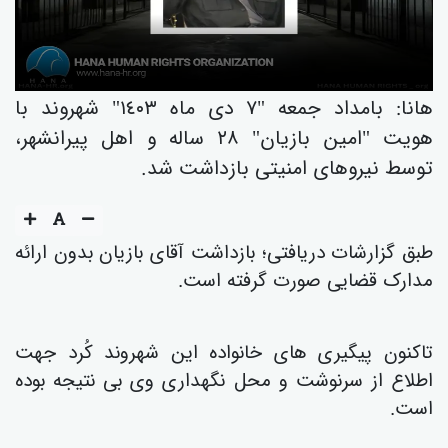
هانا: بامداد جمعە "٧ دی ماە ١٤٠٣" شهروند با
هویت "امین بازیان" ٢٨ سالە و اهل پیرانشهر،
توسط نیروهای امنیتی بازداشت شد.
طبق گزارشات دریافتی؛ بازداشت آقای بازیان بدون ارائە
مدارک قضایی صورت گرفتە است.
تاکنون پیگیری های خانوادە این شهروند کُرد جهت
اطلاع از سرنوشت و محل نگهداری وی بی نتیجە بودە
است.