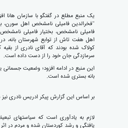
یک منبع مطلع در گفتگو با سازمان هانا افز
"فخرالدین فامیلی نامشخص اهل سورن، با
فامیلی نامشخص، بختیار فامیلی نامشخص
اهل هفت تاش از توابع شهرستان بانە، در ک
کولاک شدە بودند کە آقای نادری از بقیە ک
سرمازدگی جان خود را از دست دادە است.
این منبع در ادامە افزود؛ وضعیت جسمانی یک
بانە بستری شدە است.
بر اساس این گزارش پیکر ادریس نادری نیز ب
لازم به یادآوری است که سیاستهای تبع
یافتگی و رشد کوردستان شده و مردم در اثر ف