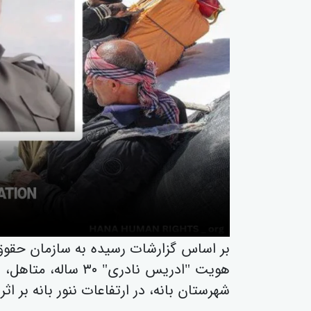
هویت "ادریس نادری" 
شهرستان بانە، در ارتفاعات ننور بانە بر ا