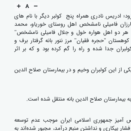
ود؛ ادریس نادری همراە پنج کولبر دیگر با نام های
رزان فامیلی نامشخص اهل روستای خوریاو، محمد
 هر دو اهل هوارە خول و جلال فامیلی نامشخص"
وهستان "حجرە فقیان" مرز ننور بانە گرفتار برف و
ولبران جدا شدە و راە را گم کردە بود و کە بر اثر
ی از این کولبران وخیم و در بیمارستان صلاح الدین
ە بیمارستان صلاح الدین بانە منتقل شدە است.
یض آمیز جمهوری اسلامی ایران موجب عدم توسعه
شار بیکاری و نداشتن منبع درآمد، مجبور شده‌اند به