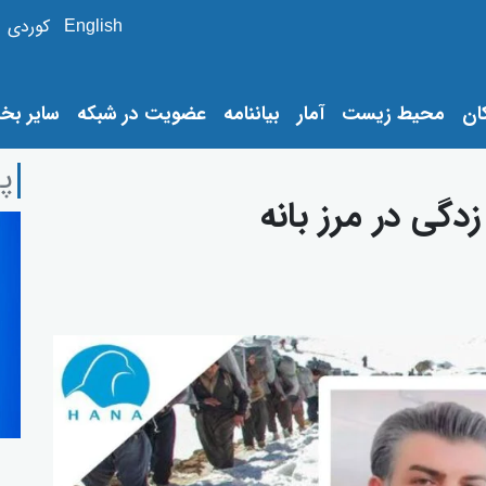
English
کوردی
ان
محیط زیست
آمار
بیاننامە
عضویت در شبکە
سایر بخ
پر
دگی در مرز بانە