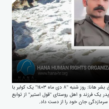
بر اساس گزارشات رسیدە بە سازمان حقوق بشر هانا: روز شنبە "٨ دی ماە ١٤٠٣" یک کولبر با
٣٠ سالە، متاهل، پدر یک فرزند و اهل روستای "قول استیر" از توابع
ثر سرمازدگی جان خود را از دست داد.