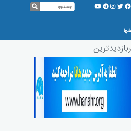
شها
بازدیدترین