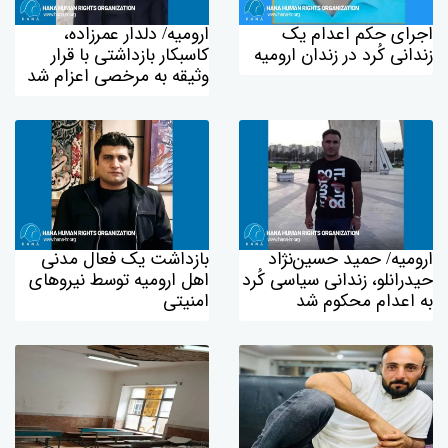
اجرای حکم اعدام یک
ارومیه/ دلدار عمرزادە،
زندانی کُرد در زندان ارومیه
کاسبکار بازداشتی با قرار
وثیقە بە مرخصی اعزام شد
ارومیه/ حمید حسین‌نژاد
بازداشت یک فعال مدنی
حیدرانلو، زندانی سیاسی کُرد
اهل ارومیە توسط نیروهای
به اعدام محکوم شد
امنیتی